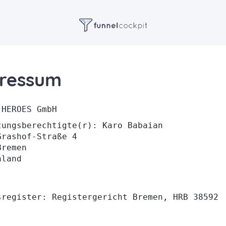
ressum
 HEROES GmbH
tungsberechtigte(r): Karo Babaian
Grashof-Straße 4
Bremen
hland
l:
sregister:
Registergericht Bremen, HRB 38592