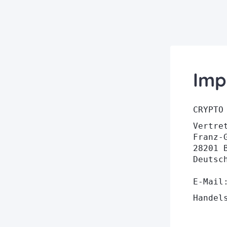
Imp
CRYPTO
Vertre
Franz-
28201 
Deutsc
E-Mai
Handel